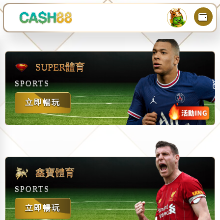
SUPER體育
SPORTS
立即暢玩
鑫寶體育
SPORTS
立即暢玩