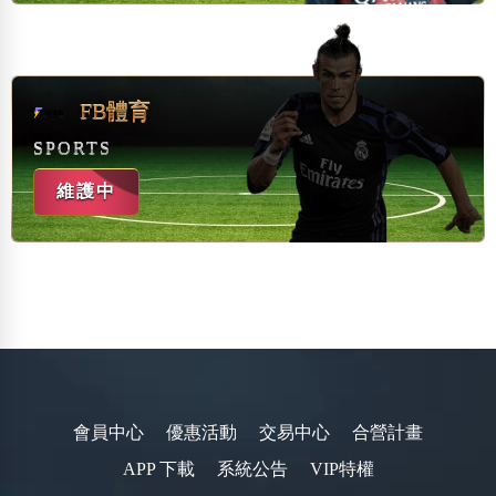
FB體育
SPORTS
維護中
會員中心
優惠活動
交易中心
合營計畫
APP 下載
系統公告
VIP特權