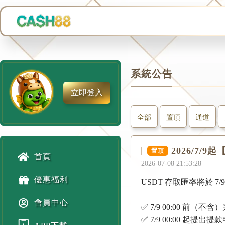
系統公告
立即登入
全部
置頂
通道
2026/7/
置頂
首頁
2026-07-08 21:53:28
優惠福利
USDT 存取匯率將於 7/9 
會員中心
✅ 7/9 00:00 前（
✅ 7/9 00:00 起提出