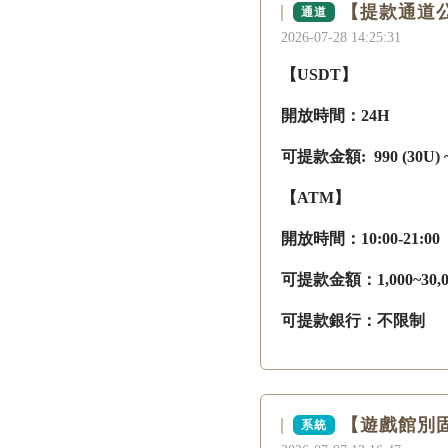
【提款通道
通道
2026-07-28 14:25:31
【USDT】
開放時間：24H
可提款金額: 990 (30U) ~ 
【ATM】
開放時間：10:00-21:00
可提款金額：1,000~30,0
可提款銀行：不限制
【遊戲館別
系統