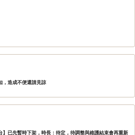
知，造成不便還請見諒
台】已先暫時下架，時長：待定，待調整與維護結束會再重新