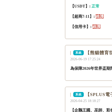
【USDT】:
正常
【超商7-11】:
維護
【信用卡】:
維護
【熊貓體育
系統
2026-06-19 17:25:24
為保障2026年世界
【SPLUS
系統
2026-04-25 18:18:27
【企鵝王國、巫師、彩