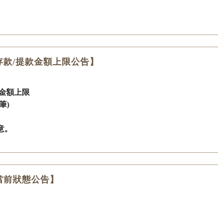
款/提款金額上限公告】
款金額上限
筆)
意。
當前狀態公告】