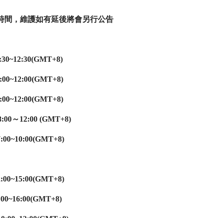
時間，維護如有延後將會另行公告
0~12:30(GMT+8)
0~12:00(GMT+8)
0~12:00(GMT+8)
00～12:00 (GMT+8)
0~10:00(GMT+8)
0~15:00(GMT+8)
0~16:00(GMT+8)