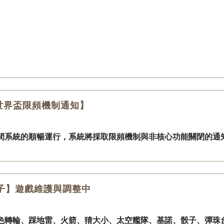
世界盃限頻機制通知】
盃期間系統的順暢運行，系統將採取限頻機制與非核心功能關閉的通
電子】遊戲維護與調整中
色轉輪、踩地雷、火箭、猜大小、太空艦隊、基諾、骰子、彈珠