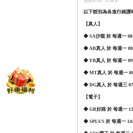
2026-07-07 13:16:47
以下館別為各進行維護
【真人】
◆ SA沙龍 於 每週一 08:3
◆ AB真人 於 每週一 08:0
◆ YB真人 於 每週一 09:0
◆ MT真人
於 每週一 08:
◆ DG真人 於 每週三 07:0
【電子】
◆ GR好路 於 每週一 12:0
◆ SPLUS 於 每週一 14:0